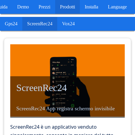
uida
Demo
Prezzi
Prodotti
Installa
Language
Gps24
ScreenRec24
Vox24
ScreenRec24
ScreenRec24 App registra schermo invisibile
ScreenRec24 è un applicativo venduto