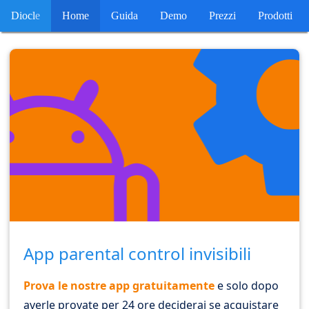
Diocl
e
Home
Guida
Demo
Prezzi
Prodotti
App parental control invisibili
Prova le nostre app gratuitamente
e solo dopo
averle provate per 24 ore deciderai se acquistare